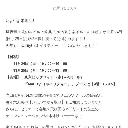
11月 13, 2019
いよいよ来週！！
世界最大級のネイルの祭典「2019東京ネイルエキスポ」が11月24日
(日)、25日(月)の2日間に渡って開催されます！！
今年も「Naility!（ネイリティー）」出展いたします！！
【日程】
11月24日（日）10：00～19：00
11月25日（月）10：00～18：30
【会場】 東京ビッグサイト（南1～4ホール）
「Naility!（ネイリティー）」ブースは【4階 B-309】
当日はネイルEXPO限定特価にてジェルやツールの販売や、
毎年大人気の【ジェルつかみ取り】もご用意しています♪
さらに、セミナーで各地を飛び回るネイリストの先生の
デモンストレーションや1本体験コーナーも！
ネイルEXPOにお越しの際は、ぜひNaility!ブースにも遊びに来てくだ