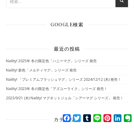
GOOGLE検索
最近の投稿
Naility! 2025年 冬の限定色「ハニーマグ」シリーズ 発売
Naility! 新色「メルティマグ」シリーズ 発売
Naility! 「プレミアムフラッシュマグ」シリーズ 2024/12/12 (木) 発売！
Naility! 2023年 冬の限定色「アズユーライク」シリーズ 発売！
2023/9/21 (木) Naility! マグネットジェル「シアーマグ シリーズ」 発売！
Facebook
Twitter
Tumblr
Line
Pinterest
Linke
E
カテゴリー
Howto