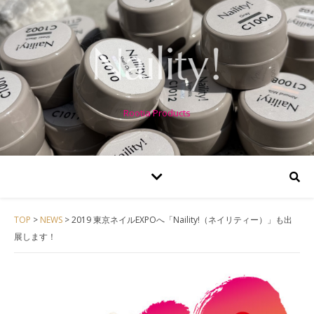
Rootia Products
TOP
>
NEWS
>
2019 東京ネイルEXPOへ「Naility!（ネイリティー）」も出
展します！